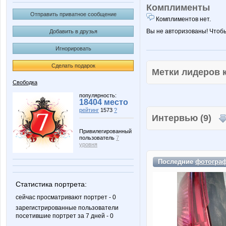
Комплименты
Отправить приватное сообщение
Комплиментов нет.
Вы не авторизованы! Чтоб
Добавить в друзья
Игнорировать
Сделать подарок
Метки лидеров
Свободка
популярность:
18404 место
рейтинг
1573
?
Интервью (9)
Привилегированный
пользователь
7
уровня
Последние
фотогра
Статистика портрета:
сейчас просматривают портрет - 0
зарегистрированные пользователи
посетившие портрет за 7 дней - 0