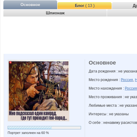
Основное
Блог
( 13 )
Д
Шпионаж
Основное
Дата рождения : не указан
Место рождения :
Россия
,
Н
Место нахождения :
Россия
Место проживания : не ука
Любимые места : не указа
Интересы : не указаны
О себе : ненавижу расистов
Портрет заполнен на 60 %