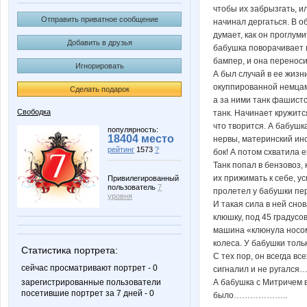
чтобы их забрызгать, и
Отправить приватное сообщение
начинал дергаться. В о
думает, как он проглуми
Добавить в друзья
бабушка поворачивает 
бампер, и она переноси
Игнорировать
А был случай в ее жизн
окуппированной немцами
Сделать подарок
а за ними танк фашистс
Свободка
танк. Начинает кружитс
что творится. А бабушк
популярность:
18404 место
нервы, материнский инс
рейтинг
1573
?
бок! А потом схватила 
Танк попал в бензовоз,
их прижимать к себе, у
Привилегированный
пользователь
7
пролетел у бабушки пер
уровня
И такая сила в ней сно
клюшку, под 45 градусо
машина «клюнула носом»
колеса. У бабушки толь
Статистика портрета:
С тех пор, он всегда в
сейчас просматривают портрет - 0
сигналил и не ругался…
А бабушка с Митричем в
зарегистрированные пользователи
посетившие портрет за 7 дней - 0
было………………..