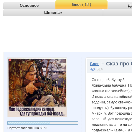
Блог
( 13 )
Основное
Д
Шпионаж
Сказ про 
>
Блог
514
Сказ про бабушку 8.
Жила-была бабушка. Про
клюшка (не хоккейная),
И пошла она на юбилей 
водочки, самую свежую 
продукты), буханочку рж
Митричу. Вот подошла 
зеленый, для пешеходо
медленно шла, то ли св
Портрет заполнен на 60 %
подъезжал «КамАЗ», а у