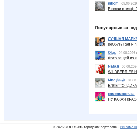
nikom
05.06.202
В связи с пмэф-
Популярные за не
ЛУЧШАЯ МАРК
[b]Обувь Ralf Ri
Olgs
04.08.2026 
Фото вещей из ки
Nata.li
05.08.202
WILDBERRIES Н
Мил@н@
01.08
ЕЛЛЕТТО!!!ДИК
комсомолочка
НУ КАКАЯ КРАСОТ
© 2026 ООО «Сеть городских порталов» ·
Реклама н