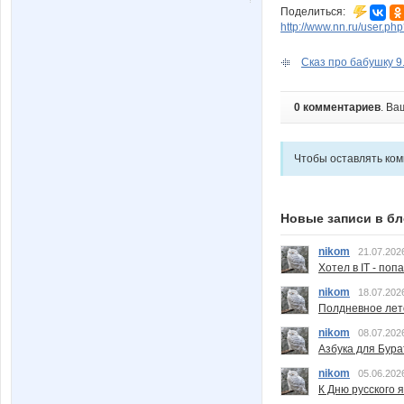
Поделиться:
http://www.nn.ru/user.
Сказ про бабушку 9
0 комментариев
. Ва
Чтобы оставлять ко
Новые записи в бл
nikom
21.07.202
Хотел в IT - поп
nikom
18.07.202
Полдневное лет
nikom
08.07.202
Азбука для Бура
nikom
05.06.202
К Дню русского 